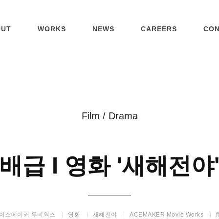
OUT
WORKS
NEWS
CAREERS
CO
Film
/
Drama
배급
I
영화
'새해전야
이스메이커
무비웍스
영화
새해전야
ACEMAKER
Movie
Works
f