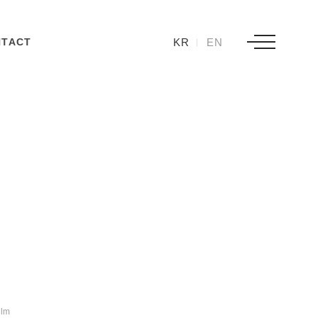
KR
EN
NTACT
'
ilm